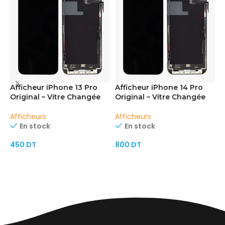
Afficheur iPhone 13 Pro
Afficheur iPhone 14 Pro
A
Original – Vitre Changée
Original – Vitre Changée
C
Afficheurs
Afficheurs
A
En stock
En stock
S
450
DT
800
DT
AJOUTER AU PANIER
AJOUTER AU PANIER