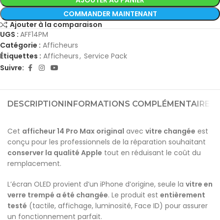
AJOUTER AU PANIER
COMMANDER MAINTENANT
Ajouter à la comparaison
UGS :
AFF14PM
Catégorie :
Afficheurs
Étiquettes :
Afficheurs
,
Service Pack
Suivre:
DESCRIPTION
INFORMATIONS COMPLÉMENTAIRES
A
Cet
afficheur 14 Pro Max original
avec
vitre changée
est
conçu pour les professionnels de la réparation souhaitant
conserver la qualité Apple
tout en réduisant le coût du
remplacement.
L’écran OLED provient d’un iPhone d’origine, seule la
vitre en
verre trempé a été changée
. Le produit est
entièrement
testé
(tactile, affichage, luminosité, Face ID) pour assurer
un fonctionnement parfait.