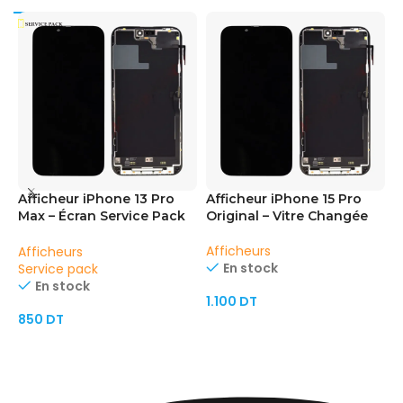
Afficheur iPhone 13 Pro
Afficheur iPhone 15 Pro
A
Max – Écran Service Pack
Original – Vitre Changée
C
Qualité Originale
Afficheurs
A
Afficheurs
En stock
S
Service pack
En stock
1.100
DT
850
DT
AJOUTER AU PANIER
AJOUTER AU PANIER