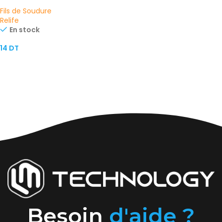
mm à Faible Résidu
Fils de Soudure
Relife
En stock
14
DT
AJOUTER AU PANIER
Besoin
d'aide ?