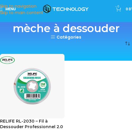
Skip to navigation
0
MENU
0
D
Skip to main content
mèche à dessouder
Catégories
Accueil
»
mèche à dessouder
RELIFE RL-2030 – Fil à
Dessouder Professionnel 2.0